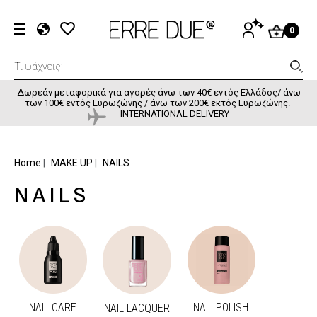
Παράκαμψη προς το κυρίως περιεχόμενο
User accou
ΕΊΣΟΔΟΣ
0
EL
EN
FR
Δωρεάν μεταφορικά για αγορές άνω των 40€ εντός Ελλάδος/ άνω
των 100€ εντός Ευρωζώνης / άνω των 200€ εκτός Ευρωζώνης.
INTERNATIONAL DELIVERY
BREADCRUMB
Home
MAKE UP
NAILS
NAILS
NAIL CARE
NAIL POLISH
NAIL LACQUER