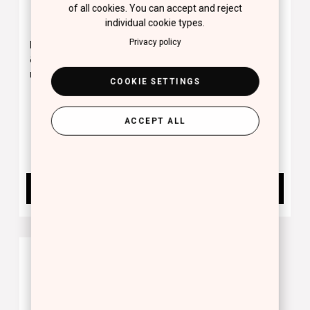
of all cookies. You can accept and reject
individual cookie types.
Privacy policy
Βερνίκι νυχιών για
Top Coat για matte
διάρκεια έως και 10
αποτέλεσμα στο
ημέρες
μανικιούρ
COOKIE SETTINGS
10.00 €
γούμενο
Next
ACCEPT ALL
12.00 €
BUY NOW
BUY NOW