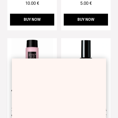
10.00 €
5.00 €
BUY NOW
BUY NOW
ACETONE
PRO GEL TOP COAT
Ξεβαφτικό νυχιών με
Top Coat μετά το βερνίκι
απαλυντικά έλαια
Pro Gel για διάρκεια έως