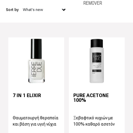
REMOVER
Προηγούμενο
Next
Sort by
7 IN 1 ELIXIR
PURE ACETONE
100%
Θαυματουργή θεραπεία
Ξεβαφτικό νυχιών με
και βάση για υγιή νύχια
100% καθαρό ασετόν