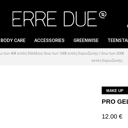
BODY CARE
ACCESSORIES
GREENWISE
TEENSTA
 των 40€ εντός Ελλάδος/ άνω των 100€ εντός Ευρωζώνης / άνω των 200€
εκτός Ευρωζώνης.
LIP GLOSS
NAIL CARE
LIP PENCIL
NAIL LACQUER
LIPSTICK
NAIL POLISH REMOVER
MAKE UP
PRO GE
LIP PRIMER
12.00 €