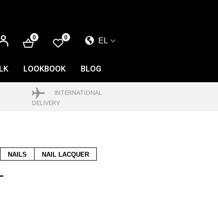
ΕΊΣΟΔΟΣ
0
0
EL
EL
EN
LK
LOOKBOOK
BLOG
FR
INTERNATIONAL
DELIVERY
NAILS
NAIL LACQUER
L