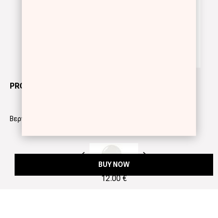
PRO GEL
Βερνίκι νυχιών για διάρκεια έως και 10 ημέρες
Προηγούμενο
Next
BUY NOW
12.00 €