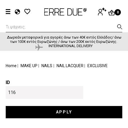
Παράκαμψη προς το κυρίως περιεχόμενο
User accou
ΕΊΣΟΔΟΣ
0
EL
EN
FR
Δωρεάν μεταφορικά για αγορές άνω των 40€ εντός Ελλάδος/ άνω
των 100€ εντός Ευρωζώνης / άνω των 200€ εκτός Ευρωζώνης.
INTERNATIONAL DELIVERY
BREADCRUMB
Home
MAKE UP
NAILS
NAIL LACQUER
EXCLUSIVE
ID