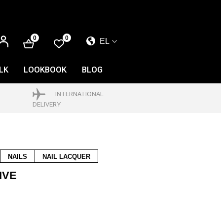
ΕΊΣΟΔΟΣ
0
0
EL
EL
EN
LK
LOOKBOOK
BLOG
FR
INTERNATIONAL
DELIVERY
NAILS
NAIL LACQUER
IVE