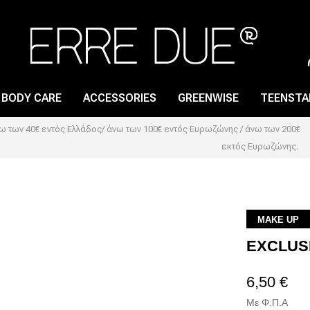
BODY CARE
ACCESSORIES
GREENWISE
TEENSTA
 των 40€ εντός Ελλάδος/ άνω των 100€ εντός Ευρωζώνης / άνω των 200€
εκτός Ευρωζώνης.
LIP GLOSS
NAIL CARE
LIP PENCIL
NAIL LACQUER
LIPSTICK
NAIL POLISH REMOVER
MAKE UP
EXCLUS
LIP PRIMER
6,50 €
Με Φ.Π.Α