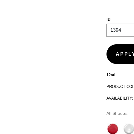
ID
12ml
PRODUCT CODE
AVAILABILITY:
All Shades