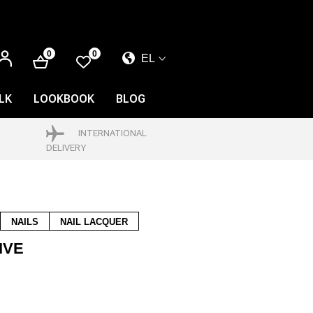
ΕΊΣΟΔΟΣ
0
0
EL
EL
EN
LK
LOOKBOOK
BLOG
FR
INTERNATIONAL
DELIVERY
NAILS
NAIL LACQUER
IVE