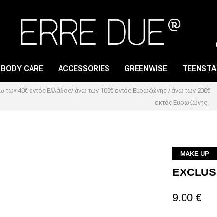
BODY CARE
ACCESSORIES
GREENWISE
TEENSTA
 των 40€ εντός Ελλάδος/ άνω των 100€ εντός Ευρωζώνης / άνω των 200€
εκτός Ευρωζώνης.
LIP GLOSS
NAIL CARE
LIP PENCIL
NAIL LACQUER
LIPSTICK
NAIL POLISH REMOVER
MAKE UP
EXCLUS
LIP PRIMER
9.00 €