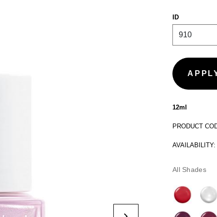
ID
12ml
PRODUCT CODE
AVAILABILITY:
All Shades