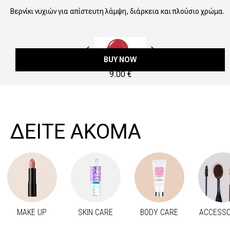
Βερνίκι νυχιών για απίστευτη λάμψη, διάρκεια και πλούσιο χρώμα.
Προηγούμενο
Next
BUY NOW
9.00 €
ΔΕΙΤΕ ΑΚΟΜΑ
MAKE UP
SKIN CARE
BODY CARE
ACCESSO
Προηγούμενο
Next