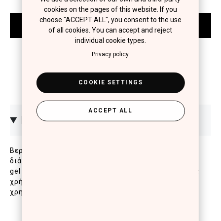
cookies on the pages of this website. If you
choose "ACCEPT ALL", you consent to the use
of all cookies. You can accept and reject
individual cookie types.
Privacy policy
COOKIE SETTINGS
ACCEPT ALL
ΠΕΡΙΓΡΑΦΗ
Βερνίκι νυχιών για πλούσιο χρώμα, λάμψη και
διάρκεια έως και 10 ημέρες. Με μοναδική σύσταση
gel για επαγγελματικό αποτέλεσμα στο σπίτι, χωρίς
χρήση λάμπας. Για αποτέλεσμα που διαρκεί,
χρησιμοποιήστε μετά το Pro Gel Top Coat.