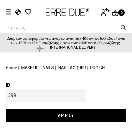
Παράκαμψη προς το κυρίως περιεχόμενο
User accou
ΕΊΣΟΔΟΣ
0
EL
EN
FR
Δωρεάν μεταφορικά για αγορές άνω των 40€ εντός Ελλάδος/ άνω
των 100€ εντός Ευρωζώνης / άνω των 200€ εκτός Ευρωζώνης.
INTERNATIONAL DELIVERY
BREADCRUMB
Home
MAKE UP
NAILS
NAIL LACQUER
PRO GEL
ID