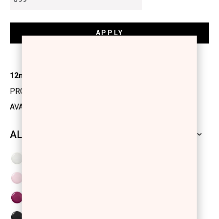
12ml
PRODUCT CODE: 1103533
AVAILABILITY: IN STOCK
ALL SHADES