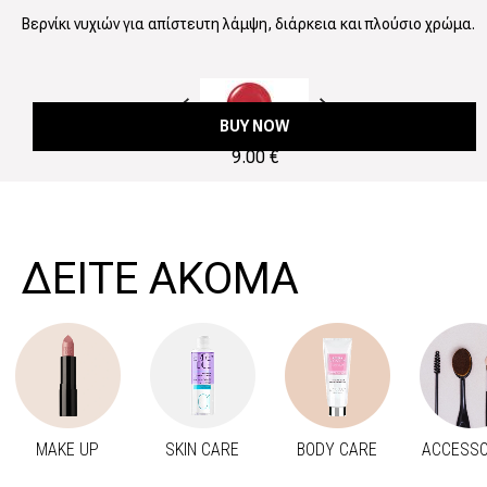
Βερνίκι νυχιών για απίστευτη λάμψη, διάρκεια και πλούσιο χρώμα.
Προηγούμενο
Next
BUY NOW
9.00 €
ΔΕΙΤΕ ΑΚΟΜΑ
MAKE UP
SKIN CARE
BODY CARE
ACCESSO
Προηγούμενο
Next