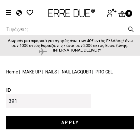
Παράκαμψη προς το κυρίως περιεχόμενο
User accou
ΕΊΣΟΔΟΣ
0
EL
EN
FR
Δωρεάν μεταφορικά για αγορές άνω των 40€ εντός Ελλάδος/ άνω
των 100€ εντός Ευρωζώνης / άνω των 200€ εκτός Ευρωζώνης.
INTERNATIONAL DELIVERY
BREADCRUMB
Home
MAKE UP
NAILS
NAIL LACQUER
PRO GEL
ID