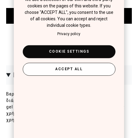
cookies on the pages of this website. If you
choose "ACCEPT ALL", you consent to the use
of all cookies. You can accept and reject
individual cookie types.
Privacy policy
COOKIE SETTINGS
ACCEPT ALL
ΠΕΡΙΓΡΑΦΗ
Βερνίκι νυχιών για πλούσιο χρώμα, λάμψη και
διάρκεια έως και 10 ημέρες. Με μοναδική σύσταση
gel για επαγγελματικό αποτέλεσμα στο σπίτι, χωρίς
χρήση λάμπας. Για αποτέλεσμα που διαρκεί,
χρησιμοποιήστε μετά το Pro Gel Top Coat.