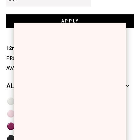
12ml
PRODUCT CODE: 1103529
AVAILABILITY: IN STOCK
ALL SHADES