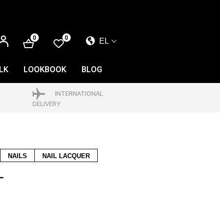
ΕΊΣΟΔΟΣ
0
0
EL
EL
EN
LK
LOOKBOOK
BLOG
FR
INTERNATIONAL
DELIVERY
NAILS
NAIL LACQUER
L