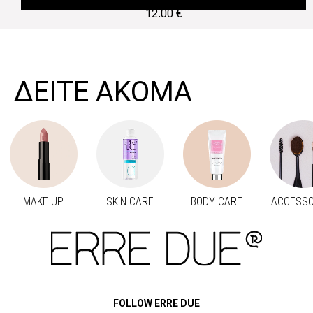
12.00 €
ΔΕΙΤΕ ΑΚΟΜΑ
MAKE UP
SKIN CARE
BODY CARE
ACCESSO
Προηγούμενο
Next
FOLLOW ERRE DUE