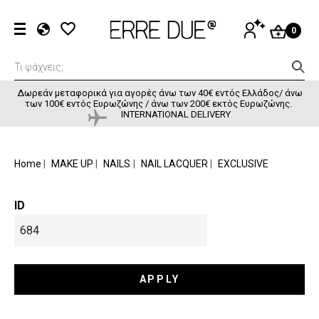
Παράκαμψη προς το κυρίως περιεχόμενο
User accou
ΕΊΣΟΔΟΣ
0
EL
EN
FR
Δωρεάν μεταφορικά για αγορές άνω των 40€ εντός Ελλάδος/ άνω
των 100€ εντός Ευρωζώνης / άνω των 200€ εκτός Ευρωζώνης.
INTERNATIONAL DELIVERY
BREADCRUMB
Home
MAKE UP
NAILS
NAIL LACQUER
EXCLUSIVE
ID