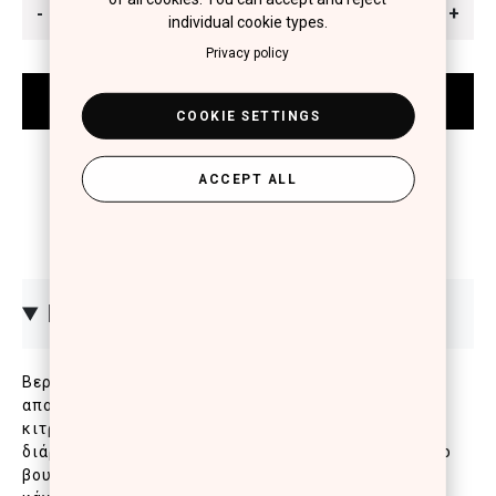
-
+
individual cookie types.
Privacy policy
COOKIE SETTINGS
ACCEPT ALL
ΠΕΡΙΓΡΑΦΗ
Βερνίκι νυχιών με επαναστατική σύνθεση που
αποτρέπει το ξεφλούδισμα, προστατεύει από το
κιτρίνισμα, προσφέροντας απίστευτη λάμψη,
διάρκεια και πλούσιο χρώμα. Το ειδικά σχεδιασμένο
βουρτσάκι καλύπτει τέλεια με δύο κινήσεις