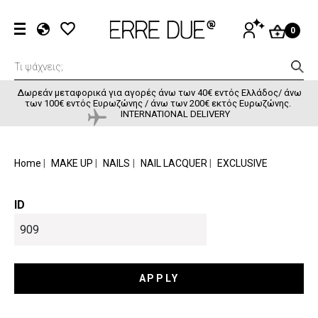
Παράκαμψη προς το κυρίως περιεχόμενο
User accou
ΕΊΣΟΔΟΣ
0
EL
EN
FR
Δωρεάν μεταφορικά για αγορές άνω των 40€ εντός Ελλάδος/ άνω
των 100€ εντός Ευρωζώνης / άνω των 200€ εκτός Ευρωζώνης.
INTERNATIONAL DELIVERY
BREADCRUMB
Home
MAKE UP
NAILS
NAIL LACQUER
EXCLUSIVE
ID