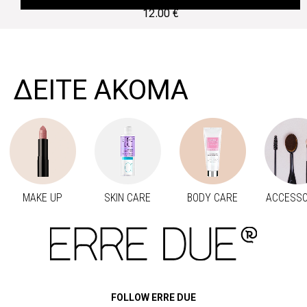
12.00 €
ΔΕΙΤΕ ΑΚΟΜΑ
MAKE UP
SKIN CARE
BODY CARE
ACCESSO
Προηγούμενο
Next
FOLLOW ERRE DUE