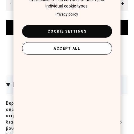
-
+
individual cookie types.
Privacy policy
COOKIE SETTINGS
ACCEPT ALL
ΠΕΡΙΓΡΑΦΗ
Βερνίκι νυχιών με επαναστατική σύνθεση που
αποτρέπει το ξεφλούδισμα, προστατεύει από το
κιτρίνισμα, προσφέροντας απίστευτη λάμψη,
διάρκεια και πλούσιο χρώμα. Το ειδικά σχεδιασμένο
βουρτσάκι καλύπτει τέλεια με δύο κινήσεις