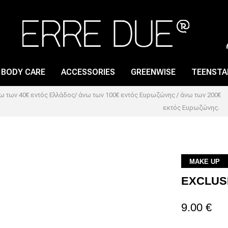
BODY CARE
ACCESSORIES
GREENWISE
TEENSTA
 των 40€ εντός Ελλάδος/ άνω των 100€ εντός Ευρωζώνης / άνω των 200€
εκτός Ευρωζώνης.
LIP GLOSS
NAIL CARE
LIP PENCIL
NAIL LACQUER
LIPSTICK
NAIL POLISH REMOVER
MAKE UP
EXCLUS
LIP PRIMER
9.00 €