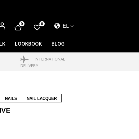
ΕΊΣΟΔΟΣ
0
0
EL
EL
EN
LK
LOOKBOOK
BLOG
FR
INTERNATIONAL
DELIVERY
NAILS
NAIL LACQUER
IVE