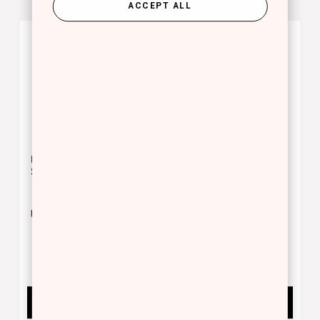
ACCEPT ALL
NEW
ULTIMATE BEAUTY
ANGLED BLUSH
SPONGE
BRUSH
Ultimate Beauty Sponge
ANGLED BLUSH BRUSH
12.00 €
18.00 €
BUY NOW
BUY NOW