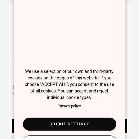
NEW
MULTI USE ANGLED
BLENDING SPONGE
BRUSH
We use a selection of our own and third-party
cookies on the pages of this website. If you
choose "ACCEPT ALL", you consent to the use
MULTI USE ANGLED
Blending Sponge
of all cookies. You can accept and reject
BRUSH
individual cookie types.
11.00 €
12.50 €
Privacy policy
COOKIE SETTINGS
BUY NOW
BUY NOW