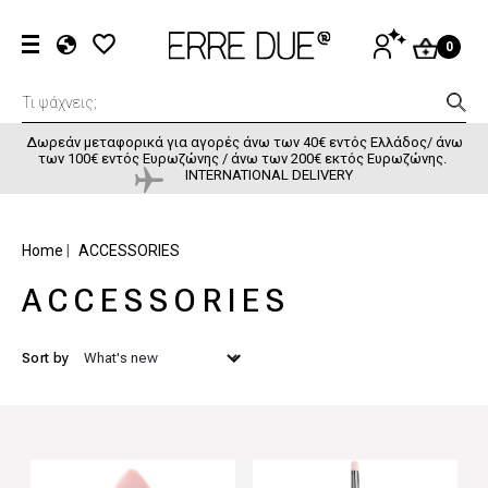
Παράκαμψη προς το κυρίως περιεχόμενο
User accou
ΕΊΣΟΔΟΣ
0
EL
EN
FR
Δωρεάν μεταφορικά για αγορές άνω των 40€ εντός Ελλάδος/ άνω
των 100€ εντός Ευρωζώνης / άνω των 200€ εκτός Ευρωζώνης.
INTERNATIONAL DELIVERY
BREADCRUMB
Home
ACCESSORIES
ACCESSORIES
Sort by