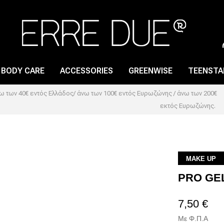
BODY CARE
ACCESSORIES
GREENWISE
TEENSTA
 των 40€ εντός Ελλάδος/ άνω των 100€ εντός Ευρωζώνης / άνω των 200€
εκτός Ευρωζώνης.
LIP GLOSS
NAIL CARE
LIP PENCIL
NAIL LACQUER
LIPSTICK
NAIL POLISH REMOVER
MAKE UP
PRO GE
LIP PRIMER
7,50 €
Με Φ.Π.Α