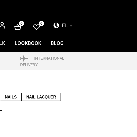
ΕΊΣΟΔΟΣ
0
0
EL
EL
EN
LK
LOOKBOOK
BLOG
FR
INTERNATIONAL
DELIVERY
NAILS
NAIL LACQUER
L