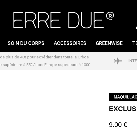
SOIN DU CORPS
ACCESSOIRES
GREENWISE
T
s de plus de 40€ pour expédier dans toute la Grèce
INT
 supérieure à 55€ / hors Europe supérieure à 100€
GLOSS À LÈVRES
SOIN DES ONGLES
CRAYON POUR LES
VERNIS À ONGLES
LÈVRES
DISSOLVANT POUR
MAQUILLA
ROUGE À LÈVRES
VERNIS A ONGLES
EXCLUS
LIP PRIMER
9.00 €