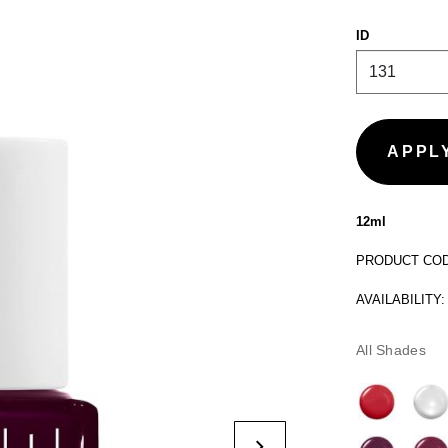
ID
12ml
PRODUCT CODE
AVAILABILITY:
All Shades