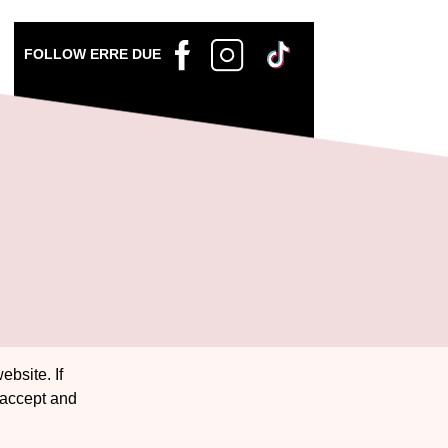
FOLLOW ERRE DUE
ebsite. If
 accept and