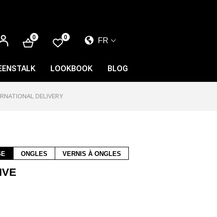
SE
0
0
FR
CONNECTER
EL
EN
EENSTALK
LOOKBOOK
BLOG
FR
ERNATIONAL DELIVERY
GE
ONGLES
VERNIS À ONGLES
IVE