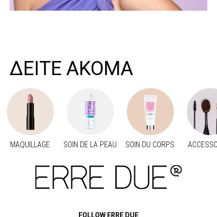
ΔΕΙΤΕ ΑΚΟΜΑ
MAQUILLAGE
SOIN DE LA PEAU
SOIN DU CORPS
ACCESSO
Προηγούμενο
Suivant
FOLLOW ERRE DUE