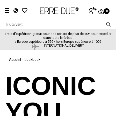
Aller au contenu principal
Menu du com
SE
0
CONNECTER
EL
EN
FR
Frais d’expédition gratuit pour des achats de plus de 40€ pour expédier
dans toute la Grèce
/
Europe supérieure à 55€ / hors Europe supérieure à 100€
INTERNATIONAL DELIVERY
FIL D'ARIANE
Accueil
Lookbook
ICONIC
YOU