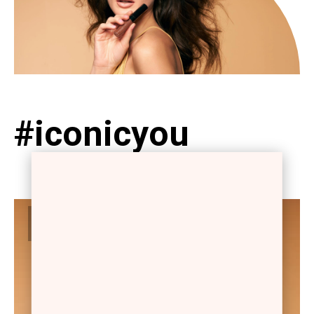
#iconicyou
#01