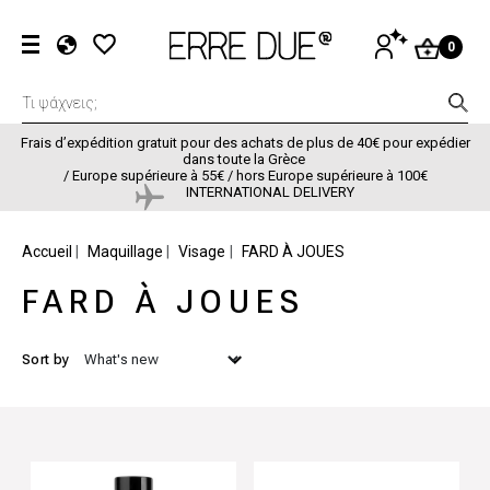
Aller au contenu principal
Menu du com
SE
0
CONNECTER
EL
EN
FR
Frais d’expédition gratuit pour des achats de plus de 40€ pour expédier
dans toute la Grèce
/
Europe supérieure à 55€ / hors Europe supérieure à 100€
INTERNATIONAL DELIVERY
FIL D'ARIANE
Accueil
Maquillage
Visage
FARD À JOUES
FARD À JOUES
Sort by