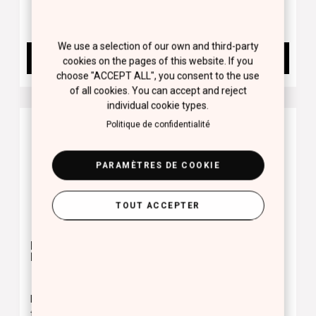
16.00 €
We use a selection of our own and third-party
BUY NOW
BUY NOW
cookies on the pages of this website. If you
choose "ACCEPT ALL", you consent to the use
of all cookies. You can accept and reject
individual cookie types.
Politique de confidentialité
PARAMÈTRES DE COOKIE
TOUT ACCEPTER
BLUSH COLOR
BLUSHER
PALETTE
Palette de blush avec
Ce blush de texture
texture soyeuse et
douce et soyeuse