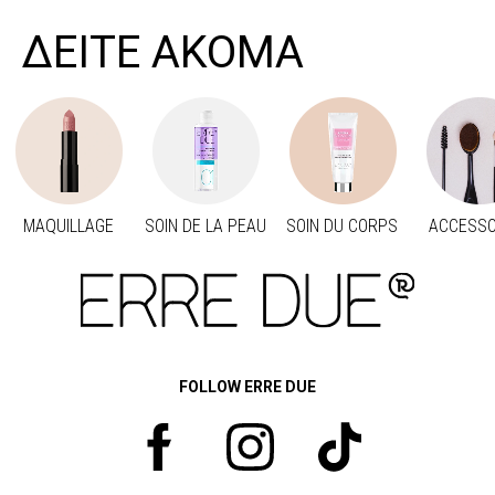
ΔΕΙΤΕ ΑΚΟΜΑ
MAQUILLAGE
SOIN DE LA PEAU
SOIN DU CORPS
ACCESSO
Προηγούμενο
Suivant
FOLLOW ERRE DUE