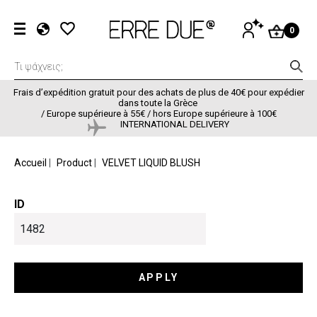
Aller au contenu principal
Menu du com
SE
0
CONNECTER
EL
EN
FR
Frais d’expédition gratuit pour des achats de plus de 40€ pour expédier
dans toute la Grèce
/
Europe supérieure à 55€ / hors Europe supérieure à 100€
INTERNATIONAL DELIVERY
FIL D'ARIANE
Accueil
Product
VELVET LIQUID BLUSH
ID