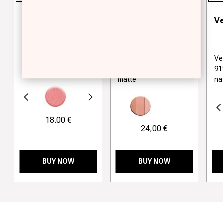
BLUSHER
BLUSH COLOR
Ve
PALETTE
Ce blush de texture
Palette de blush avec
Ve
douce et soyeuse
texture soyeuse et
91
matte
na
écédent
Suivant
Précédent
18.00 €
24,00 €
BUY NOW
BUY NOW
>