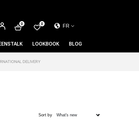
SE
0
0
FR
CONNECTER
EL
EN
EENSTALK
LOOKBOOK
BLOG
FR
ERNATIONAL DELIVERY
Sort by