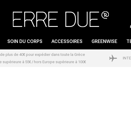
SOIN DU CORPS
ACCESSOIRES
GREENWISE
T
s de plus de 40€ pour expédier dans toute la Grèce
INT
 supérieure à 55€ / hors Europe supérieure à 100€
GLOSS À LÈVRES
SOIN DES ONGLES
CRAYON POUR LES
VERNIS À ONGLES
LÈVRES
DISSOLVANT POUR
ROUGE À LÈVRES
VERNIS A ONGLES
LIP PRIMER