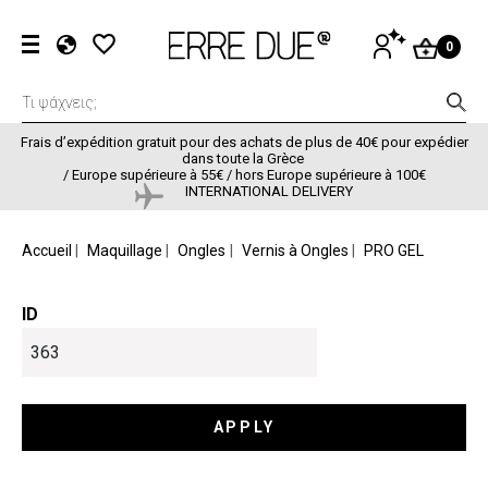
Aller au contenu principal
Menu du com
SE
0
CONNECTER
EL
EN
FR
Frais d’expédition gratuit pour des achats de plus de 40€ pour expédier
dans toute la Grèce
/
Europe supérieure à 55€ / hors Europe supérieure à 100€
INTERNATIONAL DELIVERY
FIL D'ARIANE
Accueil
Maquillage
Ongles
Vernis à Ongles
PRO GEL
ID