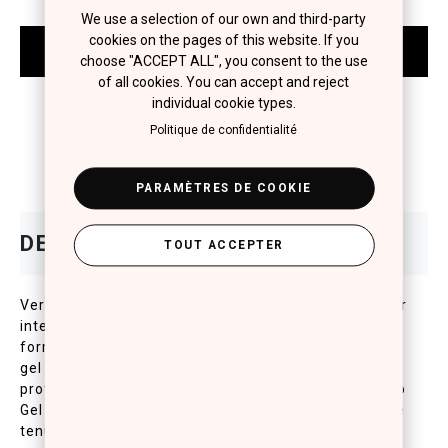
We use a selection of our own and third-party
cookies on the pages of this website. If you
choose "ACCEPT ALL", you consent to the use
of all cookies. You can accept and reject
individual cookie types.
Politique de confidentialité
PARAMÈTRES DE COOKIE
TOUT ACCEPTER
Vernis a ongles Long Lasting qui promet de la couleur
intense et de la brillance qui dure jusqua 10 jours. Sa
formule de gel unique, comparable aux manucures
gel professionnel dun salon, assure aussi un resultat
professionnel sans lampe a neon. Utilisez le avec Pro
Gel Top Coat pour une brillance extreme et de longue
tenue.