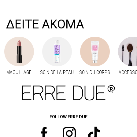
ΔΕΙΤΕ ΑΚΟΜΑ
MAQUILLAGE
SOIN DE LA PEAU
SOIN DU CORPS
ACCESSO
Προηγούμενο
Suivant
FOLLOW ERRE DUE