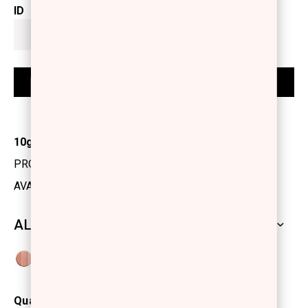
ID
10gr
PRODUCT CODE: 1213302
AVAILABILITY: IN STOCK
ALL SHADES
Quantité