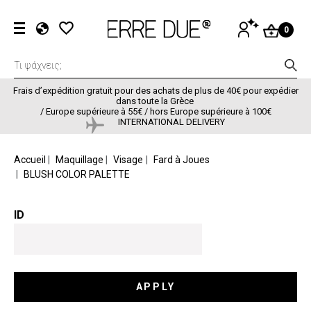
Aller au contenu principal
Menu du com
SE
0
CONNECTER
EL
EN
FR
Frais d’expédition gratuit pour des achats de plus de 40€ pour expédier
dans toute la Grèce
/
Europe supérieure à 55€ / hors Europe supérieure à 100€
INTERNATIONAL DELIVERY
FIL D'ARIANE
Accueil
Maquillage
Visage
Fard à Joues
BLUSH COLOR PALETTE
ID