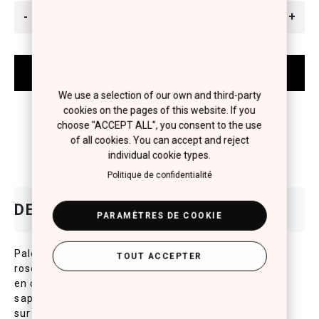
-
+
We use a selection of our own and third-party
cookies on the pages of this website. If you
choose "ACCEPT ALL", you consent to the use
of all cookies. You can accept and reject
individual cookie types.
Politique de confidentialité
PARAMÈTRES DE COOKIE
Palette de Blush sur des tons clairs et fonces de
TOUT ACCEPTER
rose, pour des melanges exceptionnels. Poudre riche
en couleur, dune texture soyeuse et matte qui
sapplique facilement et donne une finition de velour
sur la peau