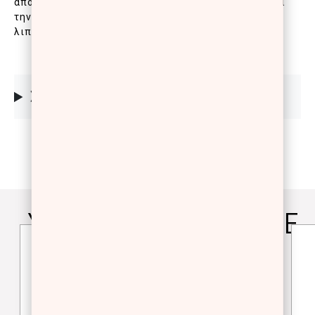
απόλυτα με την επιδερμίδα, στεγνώνει αμέσως μετά
την εφαρμογή και διαρκεί όλη μέρα. Ιδανικό για
λιπαρές/μικτές επιδερμίδες, SPF 37
ΣΥΣΤΑΤΙΚΑ
YOU WILL ALSO LOVE