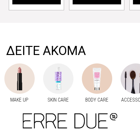
>
ΔΕΙΤΕ ΑΚΟΜΑ
MAKE UP
SKIN CARE
BODY CARE
ACCESSO
Προηγούμενο
Next