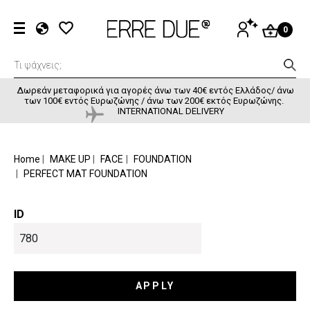
Παράκαμψη προς το κυρίως περιεχόμενο
User accou
ΕΊΣΟΔΟΣ
0
EL
EN
FR
Δωρεάν μεταφορικά για αγορές άνω των 40€ εντός Ελλάδος/ άνω
των 100€ εντός Ευρωζώνης / άνω των 200€ εκτός Ευρωζώνης.
INTERNATIONAL DELIVERY
BREADCRUMB
Home
MAKE UP
FACE
FOUNDATION
PERFECT MAT FOUNDATION
ID