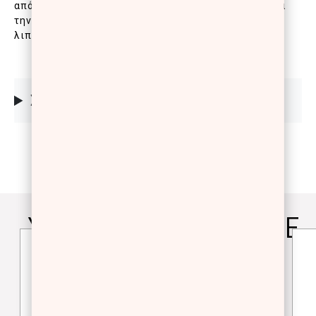
απόλυτα με την επιδερμίδα, στεγνώνει αμέσως μετά
την εφαρμογή και διαρκεί όλη μέρα. Ιδανικό για
λιπαρές/μικτές επιδερμίδες, SPF 30
ΣΥΣΤΑΤΙΚΑ
YOU WILL ALSO LOVE