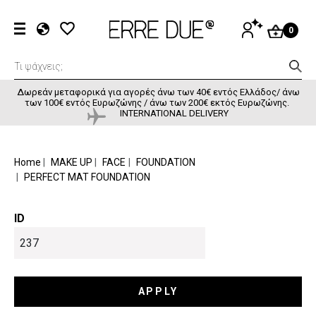
Παράκαμψη προς το κυρίως περιεχόμενο
User accou
ΕΊΣΟΔΟΣ
0
EL
EN
FR
Δωρεάν μεταφορικά για αγορές άνω των 40€ εντός Ελλάδος/ άνω
των 100€ εντός Ευρωζώνης / άνω των 200€ εκτός Ευρωζώνης.
INTERNATIONAL DELIVERY
BREADCRUMB
Home
MAKE UP
FACE
FOUNDATION
PERFECT MAT FOUNDATION
ID