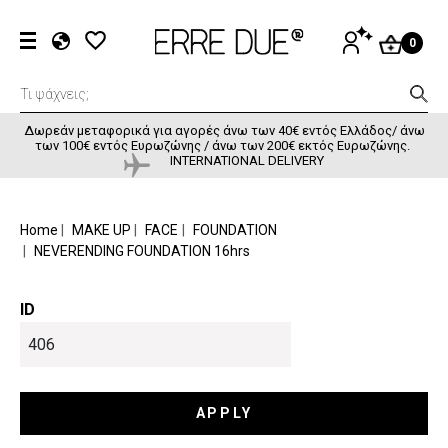
Παράκαμψη προς το κυρίως περιεχόμενο
User accou
ΕΊΣΟΔΟΣ
0
EL
EN
FR
Δωρεάν μεταφορικά για αγορές άνω των 40€ εντός Ελλάδος/ άνω
των 100€ εντός Ευρωζώνης / άνω των 200€ εκτός Ευρωζώνης.
INTERNATIONAL DELIVERY
BREADCRUMB
Home
MAKE UP
FACE
FOUNDATION
NEVERENDING FOUNDATION 16hrs
ID