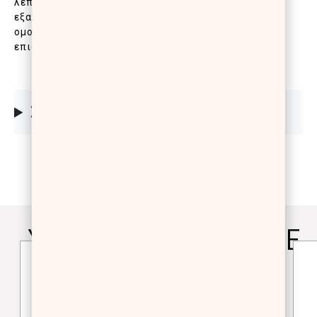
λεπτή υφή και σύμπλεγμα ενεργών συστατικών που
εξασφαλίζουν εύκολη εφαρμογή και τέλεια,
ομοιόμορφη όψη. Κατάλληλο για όλες τις
επιδερμίδες, SPF 15
ΣΥΣΤΑΤΙΚΑ
YOU WILL ALSO LOVE