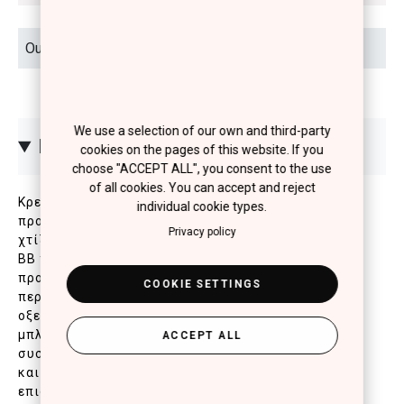
We use a selection of our own and third-party
ΠΕΡΙΓΡΑΦΗ
cookies on the pages of this website. If you
choose "ACCEPT ALL", you consent to the use
of all cookies. You can accept and reject
Κρεμώδες foundation, concealer και primer σε ένα
individual cookie types.
προϊόν. Με ελαφριά έως μέτρια κάλυψη που
Privacy policy
χτίζεται και SPF30. Καινοτόμα, μη λιπαρή σύνθεση
ΒΒ που προσφέρει στην επιδερμίδα ολοκληρωμένη
προστασία και φροντίδα. Τα ενεργά συστατικά που
COOKIE SETTINGS
περιέχει, προστατεύουν την επιδερμίδα από το
οξειδωτικό στρες που προκαλεί η ρύπανση και το
μπλε φως που εκπέμπουν οι ηλεκτρονικές
ACCEPT ALL
συσκευές. Η επιδερμίδα αποκτά πιο νεανική, υγιή
και δροσερή όψη. Κατάλληλο για όλες τις
επιδερμίδες ακόμη και για τις μικτές.