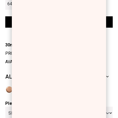
30ml
PRODUCT CODE: 1199803
AVAILABILITY: OUT OF STOCK
ALL SHADES
Please select