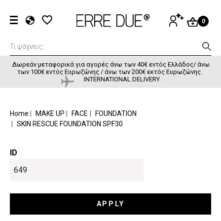
Παράκαμψη προς το κυρίως περιεχόμενο
User accou
ΕΊΣΟΔΟΣ
0
EL
EN
FR
Δωρεάν μεταφορικά για αγορές άνω των 40€ εντός Ελλάδος/ άνω
των 100€ εντός Ευρωζώνης / άνω των 200€ εκτός Ευρωζώνης.
INTERNATIONAL DELIVERY
BREADCRUMB
Home
MAKE UP
FACE
FOUNDATION
SKIN RESCUE FOUNDATION SPF30
ID