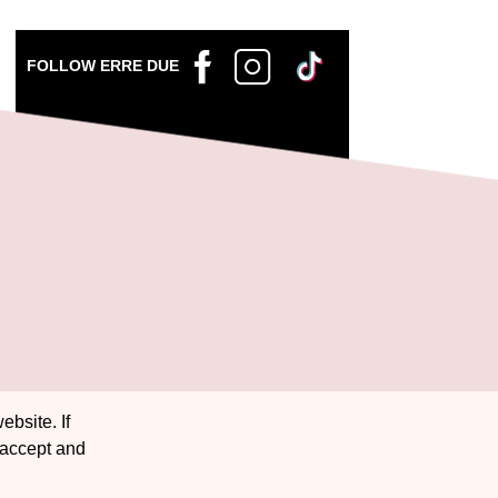
FOLLOW ERRE DUE
ebsite. If
 accept and