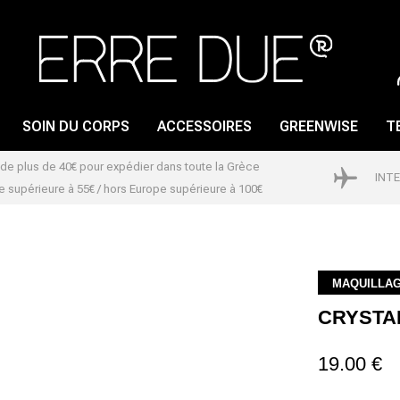
SOIN DU CORPS
ACCESSOIRES
GREENWISE
T
s de plus de 40€ pour expédier dans toute la Grèce
INT
 supérieure à 55€ / hors Europe supérieure à 100€
GLOSS À LÈVRES
SOIN DES ONGLES
CRAYON POUR LES
VERNIS À ONGLES
LÈVRES
DISSOLVANT POUR
MAQUILLA
ROUGE À LÈVRES
VERNIS A ONGLES
CRYSTA
LIP PRIMER
19.00 €