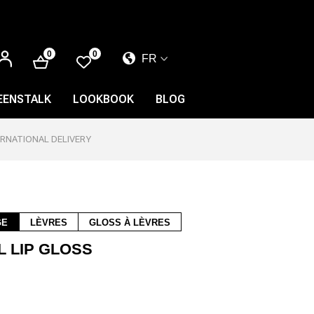
SE
0
0
FR
CONNECTER
EL
EN
EENSTALK
LOOKBOOK
BLOG
FR
ERNATIONAL DELIVERY
GE
LÈVRES
GLOSS À LÈVRES
L LIP GLOSS