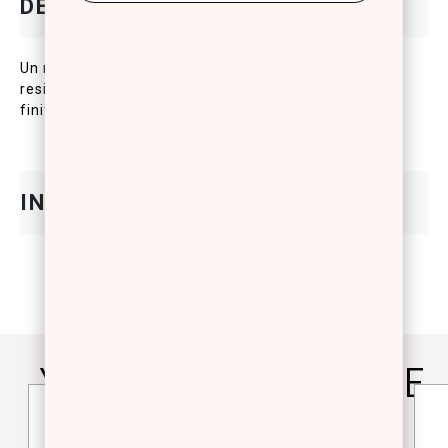
Un rouge a levres liquide, confortable et transfert
resistant, aux proprietes hydratantes. Il offre une
finition mate et brillante en un seul coup.
YOU WILL ALSO LOVE