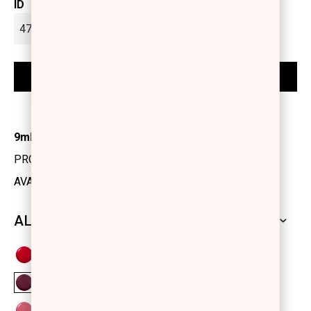
ID
9ml
PRODUCT CODE: 1175614
AVAILABILITY: IN STOCK
ALL SHADES