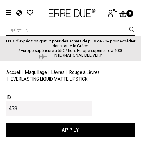
Aller au contenu principal
Menu du com
SE
0
CONNECTER
EL
EN
FR
Frais d’expédition gratuit pour des achats de plus de 40€ pour expédier
dans toute la Grèce
/
Europe supérieure à 55€ / hors Europe supérieure à 100€
INTERNATIONAL DELIVERY
FIL D'ARIANE
Accueil
Maquillage
Lèvres
Rouge à Lèvres
EVERLASTING LIQUID MATTE LIPSTICK
ID