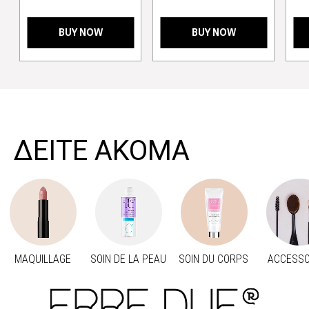
BUY NOW
BUY NOW
>
ΔΕΙΤΕ ΑΚΟΜΑ
MAQUILLAGE
SOIN DE LA PEAU
SOIN DU CORPS
ACCESSO
Προηγούμενο
Suivant