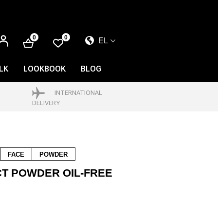
ΕΊΣΟΔΟΣ
0
0
EL
EL
EN
LK
LOOKBOOK
BLOG
FR
INTERNATIONAL
DELIVERY
FACE
POWDER
T POWDER OIL-FREE