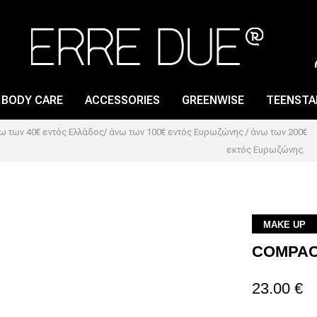
BODY CARE
ACCESSORIES
GREENWISE
TEENSTA
 των 40€ εντός Ελλάδος/ άνω των 100€ εντός Ευρωζώνης / άνω των 200€
εκτός Ευρωζώνης.
LIP GLOSS
NAIL CARE
LIP PENCIL
NAIL LACQUER
LIPSTICK
NAIL POLISH REMOVER
MAKE UP
COMPAC
LIP PRIMER
23.00 €