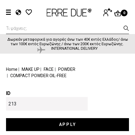
Παράκαμψη προς το κυρίως περιεχόμενο
User accou
ΕΊΣΟΔΟΣ
0
EL
EN
FR
Δωρεάν μεταφορικά για αγορές άνω των 40€ εντός Ελλάδος/ άνω
των 100€ εντός Ευρωζώνης / άνω των 200€ εκτός Ευρωζώνης.
INTERNATIONAL DELIVERY
BREADCRUMB
Home
MAKE UP
FACE
POWDER
COMPACT POWDER OIL-FREE
ID