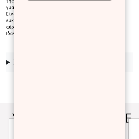
της επιδερμίδας, μειώνει τις ανεπιθύμητες
γυαλάδες και κάνει τους πόρους λιγότερο ορατούς.
Είναι ευχάριστη στην εφαρμογή και απλώνεται
εύκολα, καλύπτοντας την επιδερμίδα με ένα ελαφρύ
αέρινο πέπλο χρώματος, χωρίς εφέ πούδρας.
Ιδανική για μικτές/λιπαρές επιδερμίδες.
ΣΥΣΤΑΤΙΚΑ
YOU WILL ALSO LOVE