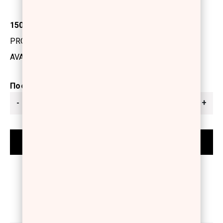
150ml
PRODUCT CODE: 1251004
AVAILABILITY: IN STOCK
Ποσότητα
-
+