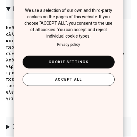
ΠΕΡΙΓΡΑΦΗ
We use a selection of our own and third-party
cookies on the pages of this website. If you
choose "ACCEPT ALL", you consent to the use
Καθαριστική λοσιόν που αφαιρεί αποτελεσματικά,
of all cookies. You can accept and reject
αλλά με απόλυτο σεβασμό στην επιδερμίδα ακόμη
individual cookie types.
και το αδιάβροχο μακιγιάζ από την ευαίσθητη
Privacy policy
περιοχή των ματιών και χειλιών. Η ειδική του
σύνθεση δύο φάσεων, συνδυάζει την απαλότητα του
λαδιού με την αίσθηση φρεσκάδας και τόνωσης του
COOKIE SETTINGS
νερού. Περιέχει προβιταμίνη Β5 για τη θρέψη και
προστασία των βλεφαρίδων και εκχύλισμα αλόης
που ενυδατώνουν την επιδερμίδα και αποτρέπουν
ACCEPT ALL
τους ερεθισμούς. Δερματολογικά & οφθαλμολογικά
ελεγμένο. Κατάλληλο για όλες τις επιδερμίδες και
για χρήστες φακών επαφής.
ΣΥΣΤΑΤΙΚΑ