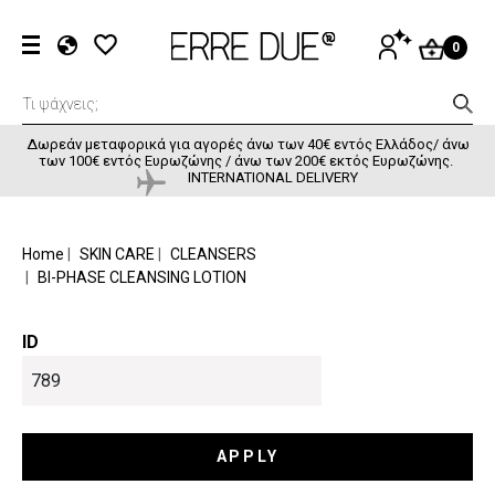
Παράκαμψη προς το κυρίως περιεχόμενο
User accou
ΕΊΣΟΔΟΣ
0
EL
EN
FR
Δωρεάν μεταφορικά για αγορές άνω των 40€ εντός Ελλάδος/ άνω
των 100€ εντός Ευρωζώνης / άνω των 200€ εκτός Ευρωζώνης.
INTERNATIONAL DELIVERY
BREADCRUMB
Home
SKIN CARE
CLEANSERS
BI-PHASE CLEANSING LOTION
ID