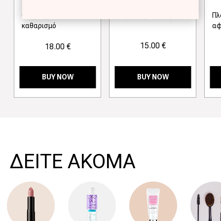
Gel για βαθύ
Nερό ντεμακιγιάζ
Πλ
καθαρισμό
αφ
15.00 €
18.00 €
BUY NOW
BUY NOW
>
ΔΕΙΤΕ ΑΚΟΜΑ