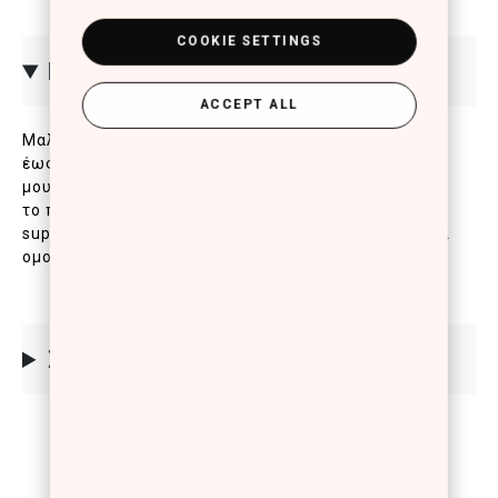
COOKIE SETTINGS
ΠΕΡΙΓΡΑΦΗ
ACCEPT ALL
Μαλακό μολύβι χειλιών που παραμένει αναλλοίωτο
έως και 7 ώρες. Πρωτοποριακή σύνθεση που δεν
μουτζουρώνει, δεν ξεθωριάζει και δεν φεύγει από
το περίγραμμα των χειλιών και μοναδική υφή για
super εύκολη εφαρμογή, πλούσιο, γεμάτο χρώμα και
ομοιόμορφο αποτέλεσμα.
ΣΥΣΤΑΤΙΚΑ