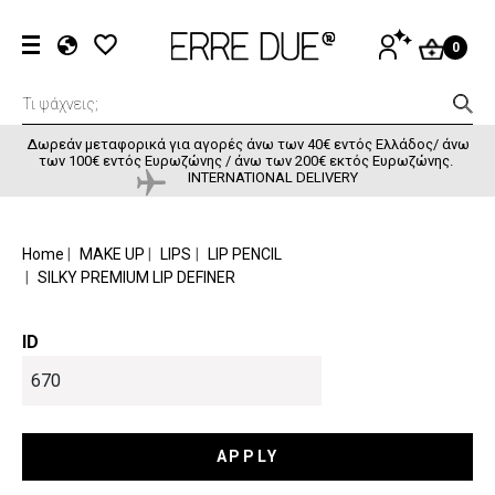
Παράκαμψη προς το κυρίως περιεχόμενο
User accou
ΕΊΣΟΔΟΣ
0
EL
EN
FR
Δωρεάν μεταφορικά για αγορές άνω των 40€ εντός Ελλάδος/ άνω
των 100€ εντός Ευρωζώνης / άνω των 200€ εκτός Ευρωζώνης.
INTERNATIONAL DELIVERY
BREADCRUMB
Home
MAKE UP
LIPS
LIP PENCIL
SILKY PREMIUM LIP DEFINER
ID