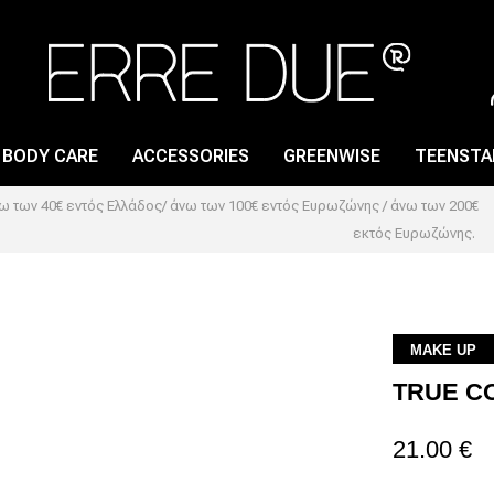
BODY CARE
ACCESSORIES
GREENWISE
TEENSTA
 των 40€ εντός Ελλάδος/ άνω των 100€ εντός Ευρωζώνης / άνω των 200€
εκτός Ευρωζώνης.
LIP GLOSS
NAIL CARE
LIP PENCIL
NAIL LACQUER
LIPSTICK
NAIL POLISH REMOVER
MAKE UP
TRUE C
LIP PRIMER
21.00 €