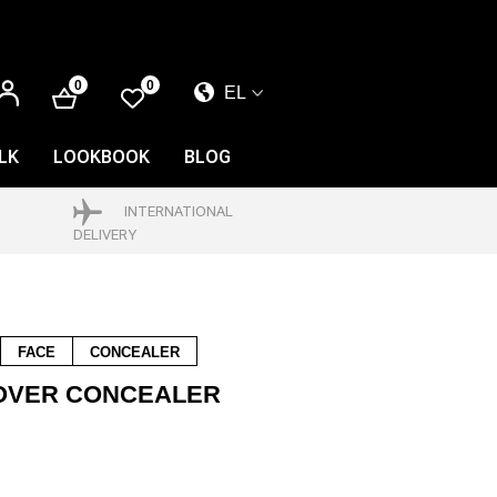
ΕΊΣΟΔΟΣ
0
0
EL
EL
EN
LK
LOOKBOOK
BLOG
FR
INTERNATIONAL
DELIVERY
FACE
CONCEALER
OVER CONCEALER