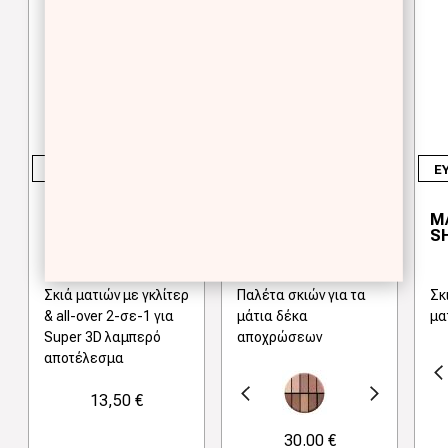
EYES
PALETTES
E
STARLIGHT EYE
EYE SHADOW
M
SHADOW
PALETTE
S
Σκιά ματιών με γκλίτερ
Παλέτα σκιών για τα
Σκ
& all-over 2-σε-1 για
μάτια δέκα
μα
Super 3D λαμπερό
αποχρώσεων
αποτέλεσμα
Προηγούμενο
Προηγούμενο
Next
13,50 €
30.00 €