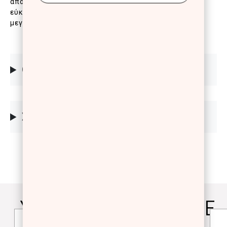
απορρόφηση της λιπαρότητας και λεπτή υφή για
εύκολη εφαρμογή και ομοιογενές αποτέλεσμα με
μεγάλη διάρκεια.
ΟΔΗΓΙΕΣ
ΣΥΣΤΑΤΙΚΑ
YOU WILL ALSO LOVE