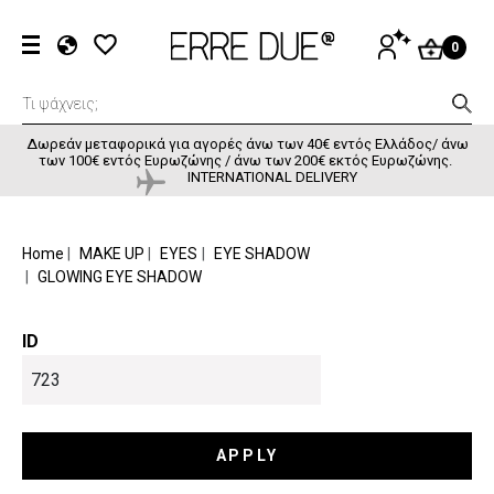
Παράκαμψη προς το κυρίως περιεχόμενο
User accou
ΕΊΣΟΔΟΣ
0
EL
EN
FR
Δωρεάν μεταφορικά για αγορές άνω των 40€ εντός Ελλάδος/ άνω
των 100€ εντός Ευρωζώνης / άνω των 200€ εκτός Ευρωζώνης.
INTERNATIONAL DELIVERY
BREADCRUMB
Home
MAKE UP
EYES
EYE SHADOW
GLOWING EYE SHADOW
ID