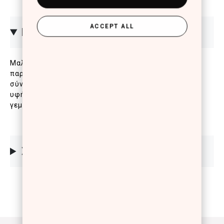
ACCEPT ALL
ΠΕΡΙΓΡΑΦΗ
Μαλακό μολύβι ματιών για αποτέλεσμα που
παραμένει αναλλοίωτο έως και 24 ώρες. Αδιάβροχη
σύνθεση που δεν μουτζουρώνει και πρωτοποριακή
υφή gel για super εύκολη εφαρμογή, πλούσιο,
γεμάτο χρώμα και ομοιόμορφο αποτέλεσμα.
ΣΥΣΤΑΤΙΚΑ