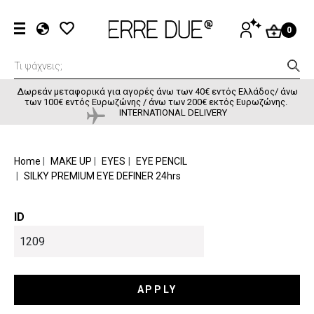
Παράκαμψη προς το κυρίως περιεχόμενο
User accou
ΕΊΣΟΔΟΣ
0
EL
EN
FR
Δωρεάν μεταφορικά για αγορές άνω των 40€ εντός Ελλάδος/ άνω
των 100€ εντός Ευρωζώνης / άνω των 200€ εκτός Ευρωζώνης.
INTERNATIONAL DELIVERY
BREADCRUMB
Home
MAKE UP
EYES
EYE PENCIL
SILKY PREMIUM EYE DEFINER 24hrs
ID