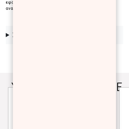
εφαρμογή. Στεγνώνει γρήγορα και παραμένει
αναλλοίωτο.
ΣΥΣΤΑΤΙΚΑ
YOU WILL ALSO LOVE