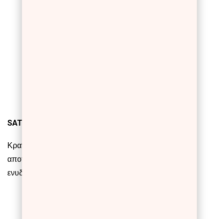
SATIN LIQUID LIPSTICK 316 & 317
Κραγιόν σε υγρή μορφή με πλούσιο χρώμα και satin
αποτέλεσμα. Η καινοτόμα σύνθεσή του προσφέρει
ενυδατικές ιδιότητες και αποτέλεσμα που διαρκεί.