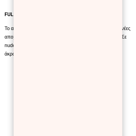
FULL COLOR 449 & 450
Το αγαπημένο μας F
ull Color Lipstick
κυκλοφορεί σε 2 νέες
αποχρώσεις που ταιριάζουν με το πνεύμα της εποχής. Σε
nude - καφέ τόνους θα σου χαρίσουν ενυδατωμένα και
άκρως εντυπωσιακά χείλη.