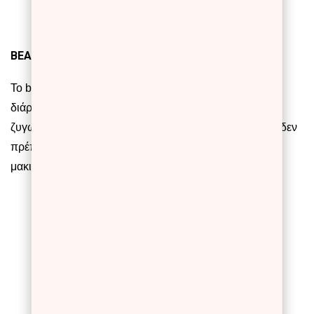
BEAUTY STICK HIGHLIGHTER
152
Το
beauty stick highlighter
με κρεμώδη υφή και μεγάλη
διάρκεια, μπορεί να χαρίσει λάμψη και ζωντάνια στα
ζυγωματικά σου με ένα μόνο πέρασμα. Το προϊόν που δεν
πρέπει να λείπει από το νεσεσέρ σου για ένα φωτεινό
μακιγιάζ προσώπου.