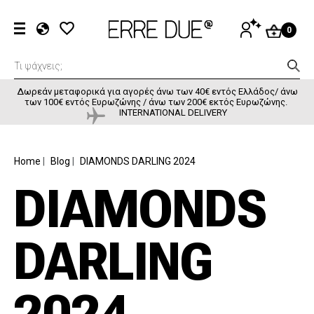
Παράκαμψη προς το κυρίως περιεχόμενο
User accou
ΕΊΣΟΔΟΣ
0
EL
EN
FR
Δωρεάν μεταφορικά για αγορές άνω των 40€ εντός Ελλάδος/ άνω
των 100€ εντός Ευρωζώνης / άνω των 200€ εκτός Ευρωζώνης.
INTERNATIONAL DELIVERY
BREADCRUMB
Home
Blog
DIAMONDS DARLING 2024
DIAMONDS
DARLING