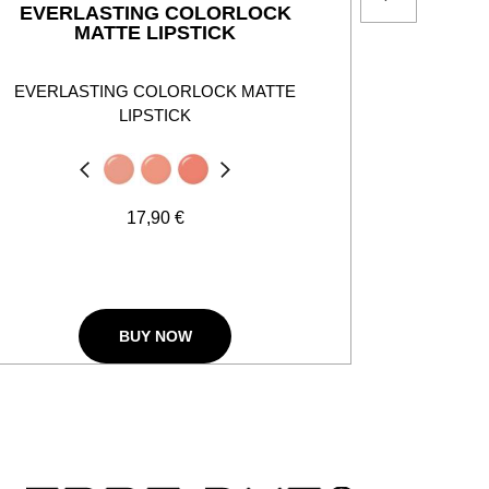
EVERLASTING COLORLOCK
STAR
MATTE LIPSTICK
EVERLASTING COLORLOCK MATTE
Rouge a le
LIPSTICK
Précédent
Suivant
17,90 €
BUY NOW