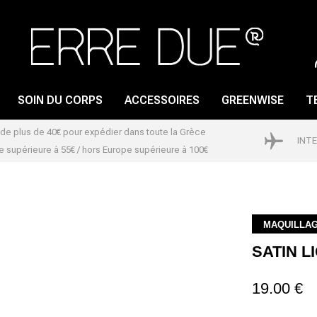
SOIN DU CORPS
ACCESSOIRES
GREENWISE
T
s de plus de 40€ pour expédier dans toute la Grèce
INT
 supérieure à 55€ / hors Europe supérieure à 100€
GLOSS À LÈVRES
SOIN DES ONGLES
CRAYON POUR LES
VERNIS À ONGLES
LÈVRES
DISSOLVANT POUR
MAQUILLA
ROUGE À LÈVRES
VERNIS A ONGLES
SATIN L
LIP PRIMER
19.00 €