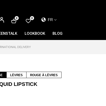
SE
0
0
FR
CONNECTER
EL
EN
EENSTALK
LOOKBOOK
BLOG
FR
ERNATIONAL DELIVERY
GE
LÈVRES
ROUGE À LÈVRES
IQUID LIPSTICK