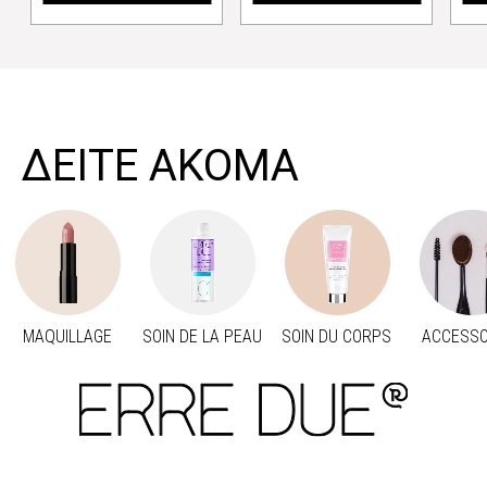
>
ΔΕΙΤΕ ΑΚΟΜΑ
MAQUILLAGE
SOIN DE LA PEAU
SOIN DU CORPS
ACCESSO
Προηγούμενο
Suivant