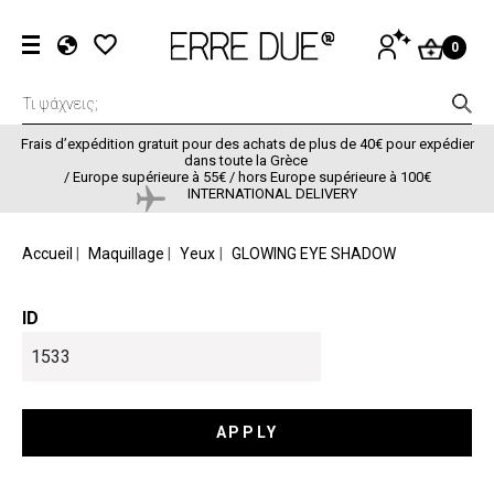
Aller au contenu principal
Menu du com
SE
0
CONNECTER
EL
EN
FR
Frais d’expédition gratuit pour des achats de plus de 40€ pour expédier
dans toute la Grèce
/
Europe supérieure à 55€ / hors Europe supérieure à 100€
INTERNATIONAL DELIVERY
FIL D'ARIANE
Accueil
Maquillage
Yeux
GLOWING EYE SHADOW
ID