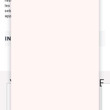
resultat perle. Sa texture innovante est ideale pour
les peaux grasses car il aide a absorber lexces de
sebum tandis que sa texture fine permet une
application homogene et de longue duree.
YOU WILL ALSO LOVE