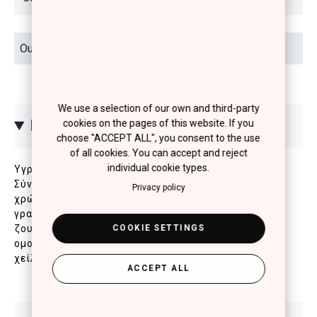
We use a selection of our own and third-party
ΠΕΡΙΓΡΑΦΗ
cookies on the pages of this website. If you
choose "ACCEPT ALL", you consent to the use
of all cookies. You can accept and reject
individual cookie types.
Υγρό κραγιόν για εφέ όγκου και ματ τελείωμα.
Σύνθεση νέας γενιάς, με βελούδινη υφή, έντονο
Privacy policy
χρώμα και μεγάλη διάρκεια, που γεμίζει τις λεπτές
γραμμές κάνοντας τα χείλη να δείχνουν πιο
ζουμερά. Το πινέλο προσφέρει εύκολη και
COOKIE SETTINGS
ομοιόμορφη εφαρμογή, για τον απόλυτο όγκο στα
χείλη.
ACCEPT ALL