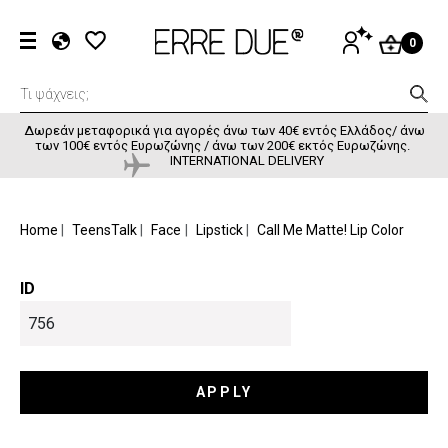
Παράκαμψη προς το κυρίως περιεχόμενο
User accou
ΕΊΣΟΔΟΣ
0
EL
EN
FR
Δωρεάν μεταφορικά για αγορές άνω των 40€ εντός Ελλάδος/ άνω
των 100€ εντός Ευρωζώνης / άνω των 200€ εκτός Ευρωζώνης.
INTERNATIONAL DELIVERY
BREADCRUMB
Home
TeensTalk
Face
Lipstick
Call Me Matte! Lip Color
ID