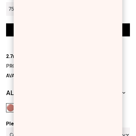
2.7ml
PRODUCT CODE: 1155201
AVAILABILITY: OUT OF STOCK
ALL SHADES
Please select