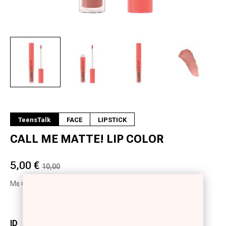
Next
TeensTalk
FACE
LIPSTICK
CALL ME MATTE! LIP COLOR
5,00 €
10,00
Με Φ.Π.Α
ID