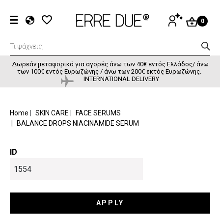
Παράκαμψη προς το κυρίως περιεχόμενο
User accou
ΕΊΣΟΔΟΣ
0
EL
EN
FR
Δωρεάν μεταφορικά για αγορές άνω των 40€ εντός Ελλάδος/ άνω
των 100€ εντός Ευρωζώνης / άνω των 200€ εκτός Ευρωζώνης.
INTERNATIONAL DELIVERY
BREADCRUMB
Home
SKIN CARE
FACE SERUMS
BALANCE DROPS NIACINAMIDE SERUM
ID