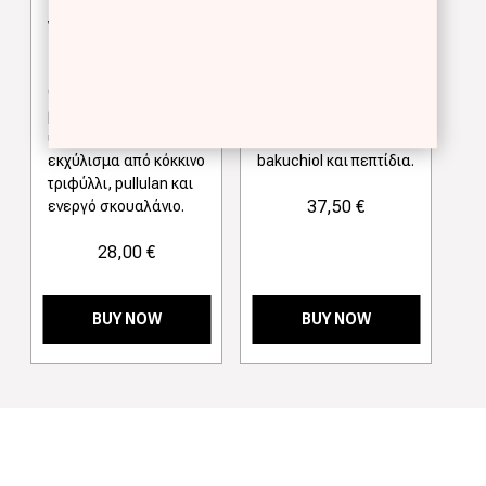
GLOW DROPS
RENEW DROPS
VITAMIN C SERUM
RETINOID SERUM
Ορός προσώπου με
Ορός προσώπου με
βιταμίνη C,
νέας γενιάς
υαλουρονικό οξύ,
ρετινοειδή μόρια,
εκχύλισμα από κόκκινο
bakuchiol και πεπτίδια.
τριφύλλι, pullulan και
37,50 €
ενεργό σκουαλάνιο.
28,00 €
BUY NOW
BUY NOW
>