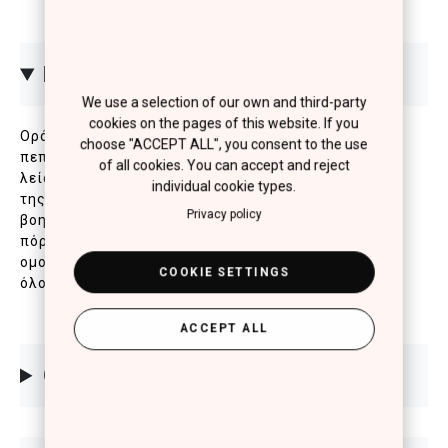
ΠΕΡΙΓΡΑΦΗ
We use a selection of our own and third-party
cookies on the pages of this website. If you
Ορός προσώπου με Νιασιναμίδη, σε συνδυασμό με
choose "ACCEPT ALL", you consent to the use
πεπτίδια, εκτοΐνη και καφεΐνη που συμβάλλουν στη
of all cookies. You can accept and reject
λείανση των λεπτών γραμμών και την ενυδάτωση
individual cookie types.
της επιδερμίδας. Ειδικά σχεδιασμένη σύνθεση που
Privacy policy
βοηθά στη μείωση της εμφάνισης διεσταλμένων
πόρων και ατελειών, προσφέροντας πιο
ομοιόμορφο τόνο και φυσική λάμψη. Ιδανικό για
COOKIE SETTINGS
όλους τους τύπους επιδερμίδας.
ACCEPT ALL
ΟΔΗΓΙΕΣ