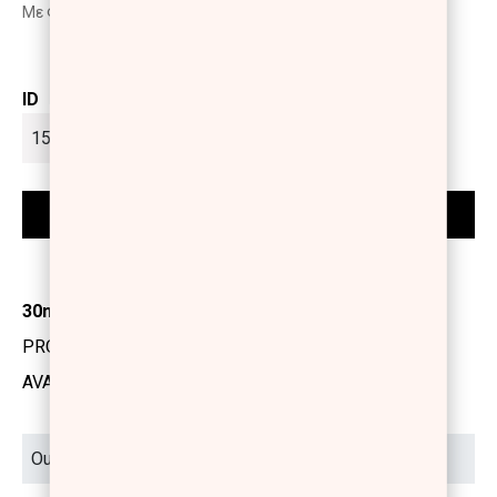
Με Φ.Π.Α
ID
30ml
PRODUCT CODE: 1253035
AVAILABILITY: OUT OF STOCK