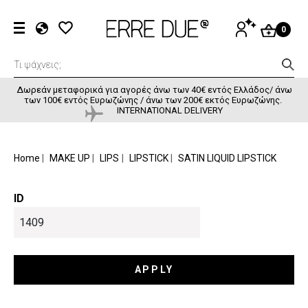
Παράκαμψη προς το κυρίως περιεχόμενο
User accou
ΕΊΣΟΔΟΣ
0
EL
EN
FR
Δωρεάν μεταφορικά για αγορές άνω των 40€ εντός Ελλάδος/ άνω
των 100€ εντός Ευρωζώνης / άνω των 200€ εκτός Ευρωζώνης.
INTERNATIONAL DELIVERY
BREADCRUMB
Home
MAKE UP
LIPS
LIPSTICK
SATIN LIQUID LIPSTICK
ID