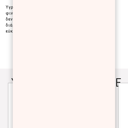
Υγρό κρεμώδες κραγιόν με βελούδινο, έντονο σάτιν
φινίρισμα. Με πλούσια σύνθεση που δεν σπάει και
δεν μεταφέρεται, για τέλεια κάλυψη με μεγάλη
διάρκεια. Η απαλή, ελαστική του υφή προσφέρει
εύκολη και άνετη εφαρμογή.
YOU WILL ALSO LOVE