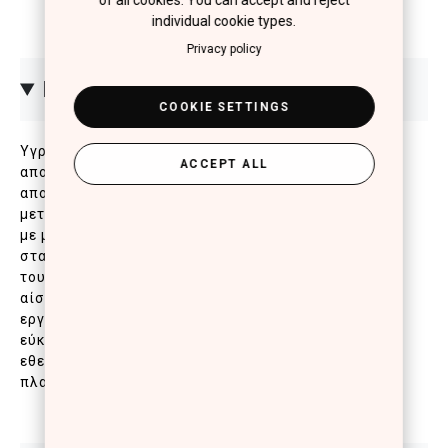
of all cookies. You can accept and reject
individual cookie types.
Privacy policy
ΠΕΡΙΓΡΑΦΗ
COOKIE SETTINGS
Υγρό κραγιόν νέας γενιάς για το απόλυτο ματ
ACCEPT ALL
αποτέλεσμα. Με προηγμένη σύνθεση και κλινικά
αποδεδειγμένη διάρκεια έως και 10 ώρες που δε
μεταφέρεται (no transfer*). Χαρίζει έντονο χρώμα
με μία μόνο κίνηση, εξασφαλίζοντας πλήρη κάλυψη
στα χείλη. Η ελαφριά κρεμώδης, μη κολλώδης υφή
του, δε σπάει και δεν τραβάει, προσφέροντας άνετη
αίσθηση στα χείλη που διαρκεί όλη μέρα. Το
εργονομικό απλικατέρ του, προσφέρει ακρίβεια και
εύκολη, ομοιόμορφη εφαρμογή.* Κλινικό τεστ σε 20
εθελόντριες: no-transfer σε χαρτομάντιλο/
πλαστικό· αξιολόγηση «very good» στις 10 ώρες.