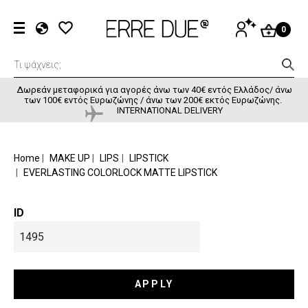
Παράκαμψη προς το κυρίως περιεχόμενο
User accou
ΕΊΣΟΔΟΣ
0
EL
EN
FR
Δωρεάν μεταφορικά για αγορές άνω των 40€ εντός Ελλάδος/ άνω
των 100€ εντός Ευρωζώνης / άνω των 200€ εκτός Ευρωζώνης.
INTERNATIONAL DELIVERY
BREADCRUMB
Home
MAKE UP
LIPS
LIPSTICK
EVERLASTING COLORLOCK MATTE LIPSTICK
ID