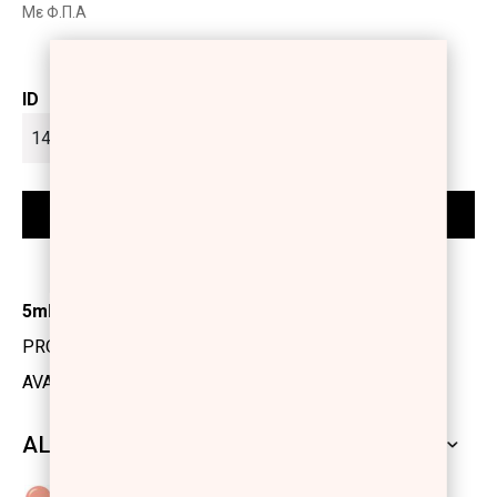
Με Φ.Π.Α
ID
5ml
PRODUCT CODE: 1175912
AVAILABILITY: IN STOCK
ALL SHADES