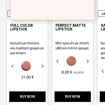
LIPS
LIPS
LI
FULL COLOR
PERFECT MATTE
SA
LIPSTICK
LIPSTICK
LI
Κραγιόν με πλούσιο
Mατ κραγιόν με απαλή
Κρ
και λαμπερό χρώμα με
υφή και έντονο χρώμα
μο
μια κίνηση
χρ
απ
Προηγούμενο
Next
γούμενο
Next
Προηγούμενο
8,00 €
16,50 €
21.00 €
BUY NOW
BUY NOW