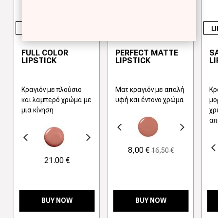
LIPS
LIPS
LI
FULL COLOR
PERFECT MATTE
SA
LIPSTICK
LIPSTICK
LI
Κραγιόν με πλούσιο
Mατ κραγιόν με απαλή
Κρ
και λαμπερό χρώμα με
υφή και έντονο χρώμα
μο
μια κίνηση
χρ
απ
Προηγούμενο
Next
γούμενο
Next
Προηγούμενο
8,00 €
16,50 €
21.00 €
BUY NOW
BUY NOW