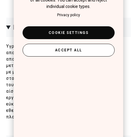
of all cookies. You can accept and reject
individual cookie types.
Privacy policy
ΠΕΡΙΓΡΑΦΗ
COOKIE SETTINGS
Υγρό κραγιόν νέας γενιάς για το απόλυτο ματ
ACCEPT ALL
αποτέλεσμα. Με προηγμένη σύνθεση και κλινικά
αποδεδειγμένη διάρκεια έως και 10 ώρες που δε
μεταφέρεται (no transfer*). Χαρίζει έντονο χρώμα
με μία μόνο κίνηση, εξασφαλίζοντας πλήρη κάλυψη
στα χείλη. Η ελαφριά κρεμώδης, μη κολλώδης υφή
του, δε σπάει και δεν τραβάει, προσφέροντας άνετη
αίσθηση στα χείλη που διαρκεί όλη μέρα. Το
εργονομικό απλικατέρ του, προσφέρει ακρίβεια και
εύκολη, ομοιόμορφη εφαρμογή.* Κλινικό τεστ σε 20
εθελόντριες: no-transfer σε χαρτομάντιλο/
πλαστικό· αξιολόγηση «very good» στις 10 ώρες.