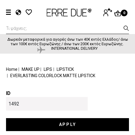
Παράκαμψη προς το κυρίως περιεχόμενο
User accou
ΕΊΣΟΔΟΣ
0
EL
EN
FR
Δωρεάν μεταφορικά για αγορές άνω των 40€ εντός Ελλάδος/ άνω
των 100€ εντός Ευρωζώνης / άνω των 200€ εκτός Ευρωζώνης.
INTERNATIONAL DELIVERY
BREADCRUMB
Home
MAKE UP
LIPS
LIPSTICK
EVERLASTING COLORLOCK MATTE LIPSTICK
ID