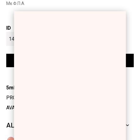
Με Φ.Π.Α
ID
5ml
PRODUCT CODE: 1175909
AVAILABILITY: IN STOCK
ALL SHADES