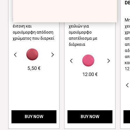
CONTOUR LIP
D
PENCIL
Μολύβι χειλιών για
Μαλακό μολύβι
Μη
έντονη και
χειλιών για
χε
ομοιόμορφη απόδοση
ομοιόμορφο
χρ
χρώματος που διαρκεί
αποτέλεσμα με
απ
διάρκεια
απ
αδ
γούμενο
Next
απ
Προηγούμενο
Next
κα
5,50 €
12
12.00 €
Προηγούμενο
BUY NOW
BUY NOW