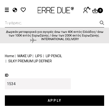
Παράκαμψη προς το κυρίως περιεχόμενο
User accou
ΕΊΣΟΔΟΣ
0
EL
EN
FR
Δωρεάν μεταφορικά για αγορές άνω των 40€ εντός Ελλάδος/ άνω
των 100€ εντός Ευρωζώνης / άνω των 200€ εκτός Ευρωζώνης.
INTERNATIONAL DELIVERY
BREADCRUMB
Home
MAKE UP
LIPS
LIP PENCIL
SILKY PREMIUM LIP DEFINER
ID