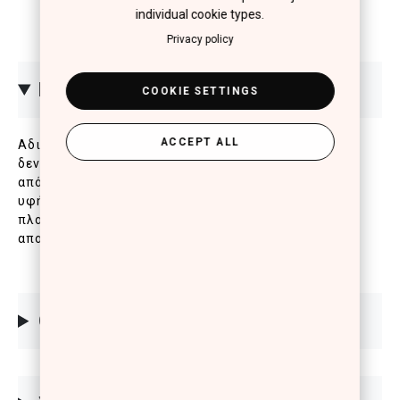
individual cookie types.
Privacy policy
ΠΕΡΙΓΡΑΦΗ
COOKIE SETTINGS
ACCEPT ALL
Αδιάβροχο, μαλακό μολύβι χειλιών με σύνθεση που
δεν μουτζουρώνει, δεν ξεθωριάζει και δεν φεύγει
από το περίγραμμα των χειλιών. Διαθέτει μαλακή
υφή για super εύκολη εφαρμογή, προσφέροντας
πλούσιο, γεμάτο χρώμα και ομοιόμορφο
αποτέλεσμα.
ΟΔΗΓΙΕΣ