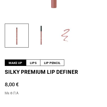
Next
MAKE UP
LIPS
LIP PENCIL
SILKY PREMIUM LIP DEFINER
8,00 €
Με Φ.Π.Α