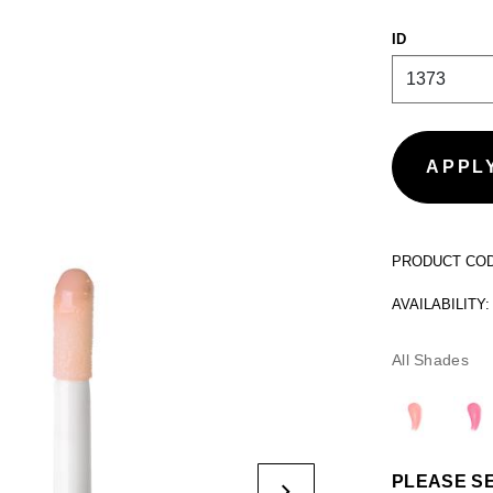
ID
PRODUCT CODE
AVAILABILITY:
All Shades
PLEASE S