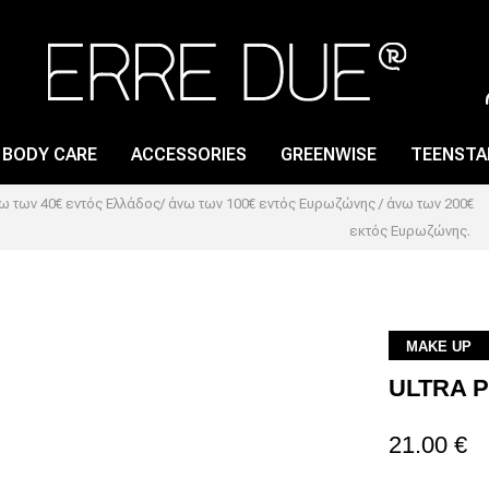
BODY CARE
ACCESSORIES
GREENWISE
TEENSTA
 των 40€ εντός Ελλάδος/ άνω των 100€ εντός Ευρωζώνης / άνω των 200€
εκτός Ευρωζώνης.
LIP GLOSS
NAIL CARE
LIP PENCIL
NAIL LACQUER
LIPSTICK
NAIL POLISH REMOVER
MAKE UP
ULTRA 
LIP PRIMER
21.00 €