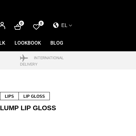
ΕΊΣΟΔΟΣ
0
0
EL
EL
EN
LK
LOOKBOOK
BLOG
FR
INTERNATIONAL
DELIVERY
LIPS
LIP GLOSS
PLUMP LIP GLOSS