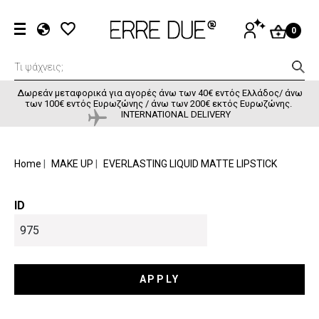
Παράκαμψη προς το κυρίως περιεχόμενο
User accou
ΕΊΣΟΔΟΣ
0
EL
EN
FR
Δωρεάν μεταφορικά για αγορές άνω των 40€ εντός Ελλάδος/ άνω
των 100€ εντός Ευρωζώνης / άνω των 200€ εκτός Ευρωζώνης.
INTERNATIONAL DELIVERY
BREADCRUMB
Home
MAKE UP
EVERLASTING LIQUID MATTE LIPSTICK
ID