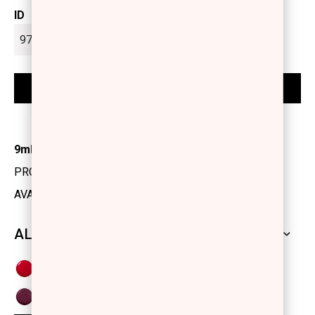
ID
9ml
PRODUCT CODE: 1175628
AVAILABILITY: IN STOCK
ALL SHADES