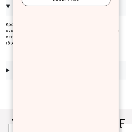
ΠΕΡΙΓΡΑΦΗ
Κραγιόν σε υγρή μορφή για πλούσιο ματ χρώμα και
αναλλοίωτο αποτέλεσμα στα χείλη. Είναι ευχάριστο
στην εφαρμογή, χάρη στις ενυδατικές του
ιδιότητες.
ΣΥΣΤΑΤΙΚΑ
YOU WILL ALSO LOVE