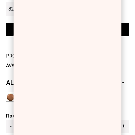
PRODUCT CODE: 1197502
AVAILABILITY: IN STOCK
ALL SHADES
Ποσότητα
-
+