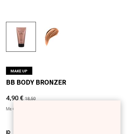
Next
MAKE UP
BB BODY BRONZER
4,90 €
18,50
Με Φ.Π.Α
ID