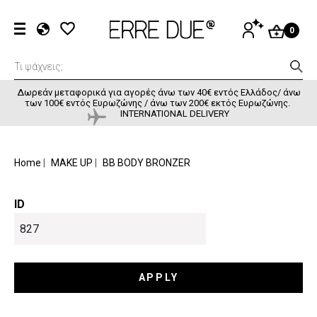
Παράκαμψη προς το κυρίως περιεχόμενο
User accou
ΕΊΣΟΔΟΣ
0
EL
EN
FR
Δωρεάν μεταφορικά για αγορές άνω των 40€ εντός Ελλάδος/ άνω
των 100€ εντός Ευρωζώνης / άνω των 200€ εκτός Ευρωζώνης.
INTERNATIONAL DELIVERY
BREADCRUMB
Home
MAKE UP
BB BODY BRONZER
ID