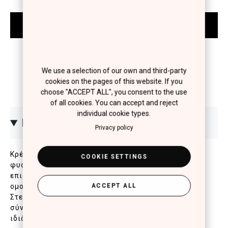
We use a selection of our own and third-party
cookies on the pages of this website. If you
choose "ACCEPT ALL", you consent to the use
of all cookies. You can accept and reject
individual cookie types.
ΠΕΡΙΓΡΑΦΗ
Privacy policy
Κρέμα σώματος ΒΒ που χαρίζει στην επιδερμίδα
COOKIE SETTINGS
φυσική ηλιοκαμένη όψη. Διορθώνει τον τόνο της
επιδερμίδας και καλύπτει τις ατέλειες για λείο,
ACCEPT ALL
ομοιογενές αποτέλεσμα που διαρκεί όλη μέρα.
Στεγνώνει γρήγορα και αφαιρείται με νερό. Η
σύνθεσή του έχει αντιοξειδωτικές, θρεπτικές
ιδιότητες και 24ωρη ενυδατική δράση.